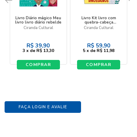
Livro Diário mágico Meu
Livro Kit livro com
livro livro diário rebelde
quebra-cabeça
Dinossauros - Livro com
Ciranda Cultural
Ciranda Cultural
quebra-cabeça
R$
39,90
R$
59,90
3
x
de
R$ 13,30
5
x
de
R$ 11,98
COMPRAR
COMPRAR
FAÇA LOGIN E AVALIE