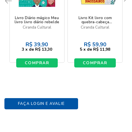
Livro Diário mágico Meu
Livro Kit livro com
livro livro diário rebelde
quebra-cabeça
Dinossauros - Livro com
Ciranda Cultural
Ciranda Cultural
quebra-cabeça
R$
39,90
R$
59,90
3
x
de
R$ 13,30
5
x
de
R$ 11,98
COMPRAR
COMPRAR
FAÇA LOGIN E AVALIE