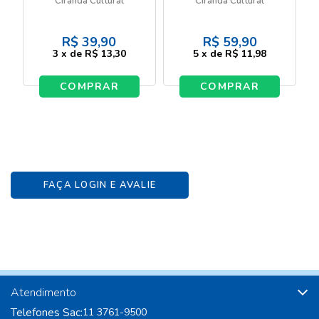
Ciranda Cultural
Ciranda Cultural
quebra-cabeça
R$
39,90
R$
59,90
3
x
de
R$ 13,30
5
x
de
R$ 11,98
COMPRAR
COMPRAR
FAÇA LOGIN E AVALIE
Atendimento
Telefones Sac:
11 3761-9500