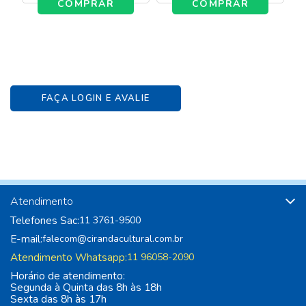
COMPRAR
COMPRAR
FAÇA LOGIN E AVALIE
Atendimento
Telefones Sac:
11 3761-9500
E-mail:
falecom@cirandacultural.com.br
Atendimento Whatsapp:
11 96058-2090
Horário de atendimento:
Segunda à Quinta das 8h às 18h
Sexta das 8h às 17h