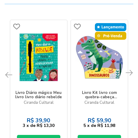
Livro Diário mágico Meu
Livro Kit livro com
livro livro diário rebelde
quebra-cabeça
Dinossauros - Livro com
Ciranda Cultural
Ciranda Cultural
quebra-cabeça
R$
39,90
R$
59,90
3
x
de
R$ 13,30
5
x
de
R$ 11,98