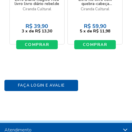
livro livro diário rebelde
quebra-cabeça
Dinossauros - Livro com
Ciranda Cultural
Ciranda Cultural
quebra-cabeça
R$
39,90
R$
59,90
3
x
de
R$ 13,30
5
x
de
R$ 11,98
COMPRAR
COMPRAR
FAÇA LOGIN E AVALIE
Atendimento