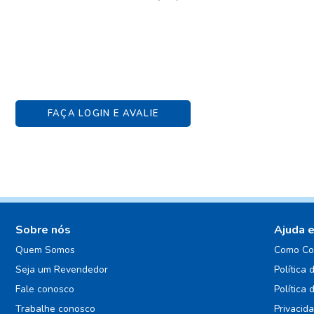
FAÇA LOGIN E AVALIE
Sobre nós
Ajuda 
Quem Somos
Como Co
Seja um Revendedor
Política 
Fale conosco
Política 
Trabalhe conosco
Privacid