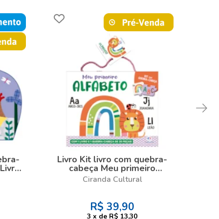
ebra-
Livro Kit livro com quebra-
Liv
Livro
cabeça Meu primeiro
c
ça
alfabeto - Kit com livro e
an
Ciranda Cultural
quebra-cabeça de 20 peças
que
R$
39,90
3
x
de
R$ 13,30