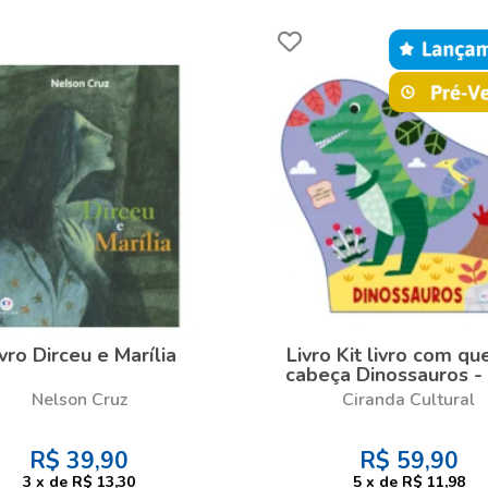
vro Dirceu e Marília
Livro Kit livro com qu
cabeça Dinossauros - 
com quebra-cabe
Nelson Cruz
Ciranda Cultural
R$
39,90
R$
59,90
3
x
de
R$ 13,30
5
x
de
R$ 11,98