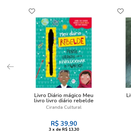
Livro Diário mágico Meu
Li
livro livro diário rebelde
Ciranda Cultural
R$
39,90
3
x
de
R$ 13,30