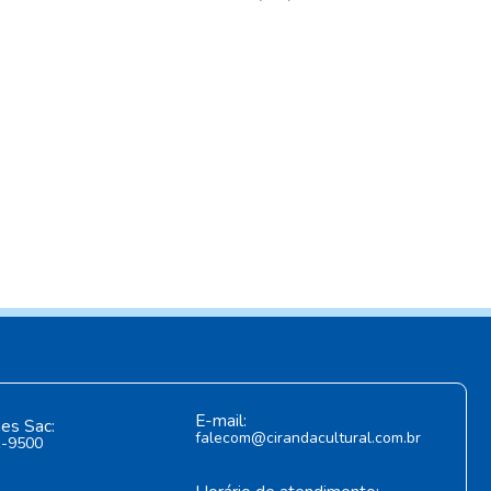
E-mail:
es Sac:
falecom@cirandacultural.com.br
1-9500