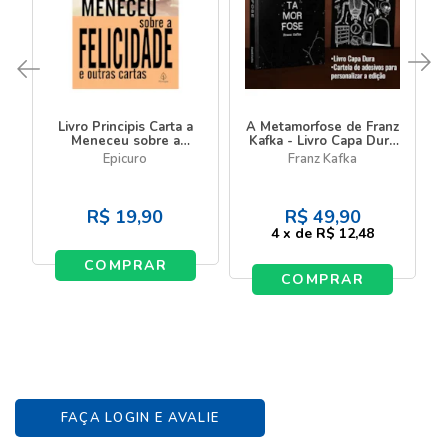
Livro Principis Carta a
A Metamorfose de Franz
Meneceu sobre a
Kafka - Livro Capa Dura
felicidade e outras
- Edição Especial com
Epicuro
Franz Kafka
cartas
Cartela de Adesivos
R$
19,90
R$
49,90
4
x
de
R$ 12,48
COMPRAR
COMPRAR
FAÇA LOGIN E AVALIE