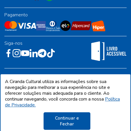
Pagamento
Siga-nos
Rua José Albino Pereira, 54, galpão 1 - Jardim Alvorada - Polo
A Ciranda Cultural utiliza as informações sobre sua
Industrial - Jandira/SP - CEP 06612-001
navegação para melhorar a sua experiência no site e
oferecer soluções mais adequada para o cliente. Ao
continuar navegando, você concorda com a nossa
Política
de Privacidade.
CIRANDA CULTURAL EDITORA E DISTRIBUIDORA LTDA. Todos os direitos
reservados. Proibida reprodução total ou parcial. Preços e estoque sujeito a
alterações sem aviso prévio.
Continuar e
CNPJ 68.216.860/0001-09 | IE 398.136.177.113
Fechar