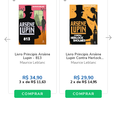
Livro Principis Arsène
Livro Principis Arsène
Lupin - 813
Lupin Contra Herlock
Sholmes
Maurice Leblanc
Maurice Leblanc
R$
34,90
R$
29,90
3
x
de
R$ 11,63
2
x
de
R$ 14,95
COMPRAR
COMPRAR