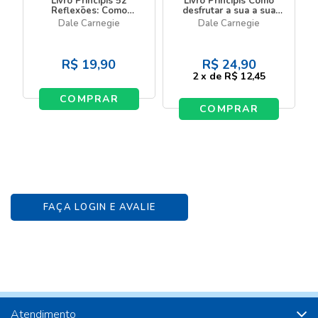
Livro Principis 52
Livro Principis Como
Reflexões: Como
desfrutar a sua a sua
desfrutar a vida e o
vida e o seu trabalho
Dale Carnegie
Dale Carnegie
trabalho
R$
19,90
R$
24,90
2
x
de
R$ 12,45
COMPRAR
COMPRAR
FAÇA LOGIN E AVALIE
Atendimento