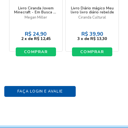
Livro Ciranda Jovem
Livro Diário mágico Meu
Minecraft - Em Busca da
livro livro diário rebelde
Maça Dourada - Livro 1
Megan Miller
Ciranda Cultural
R$
24,90
R$
39,90
2
x
de
R$ 12,45
3
x
de
R$ 13,30
COMPRAR
COMPRAR
FAÇA LOGIN E AVALIE