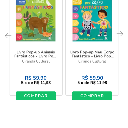
Livro Pop-up Animais
Livro Pop-up Meu Corpo
Fantásticos - Livro Pop-
Fantástico - Livro Pop-
Up Infantil para Explorar
Up Infantil sobre o
Ciranda Cultural
Ciranda Cultural
a Natureza
Corpo Humano
R$
59,90
R$
59,90
5
x
de
R$ 11,98
5
x
de
R$ 11,98
COMPRAR
COMPRAR