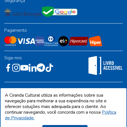
Segurança
Pagamento
Siga-nos
Rua José Albino Pereira, 54, galpão 1 - Jardim Alvorada - Polo
A Ciranda Cultural utiliza as informações sobre sua
Industrial - Jandira/SP - CEP 06612-001
navegação para melhorar a sua experiência no site e
oferecer soluções mais adequada para o cliente. Ao
continuar navegando, você concorda com a nossa
Política
de Privacidade.
CIRANDA CULTURAL EDITORA E DISTRIBUIDORA LTDA. Todos os direitos
reservados. Proibida reprodução total ou parcial. Preços e estoque sujeito a