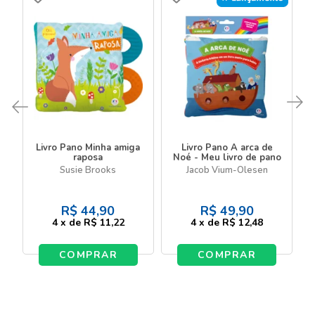
Livro Pano Minha amiga
Livro Pano A arca de
raposa
Noé - Meu livro de pano
Susie Brooks
Jacob Vium-Olesen
R$
44,90
R$
49,90
4
x
de
R$ 11,22
4
x
de
R$ 12,48
COMPRAR
COMPRAR