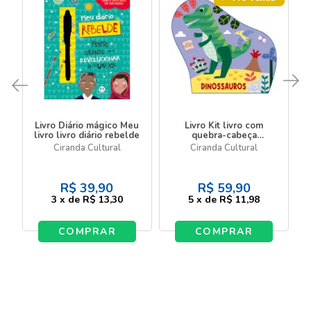
Livro Diário mágico Meu
Livro Kit livro com
livro livro diário rebelde
quebra-cabeça
Dinossauros - Livro com
Ciranda Cultural
Ciranda Cultural
quebra-cabeça
R$
39,90
R$
59,90
3
x
de
R$ 13,30
5
x
de
R$ 11,98
COMPRAR
COMPRAR