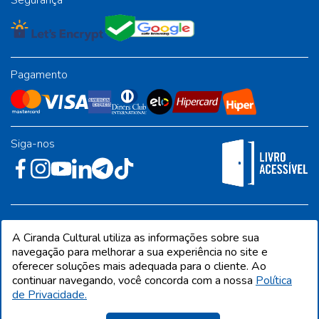
Segurança
Pagamento
Siga-nos
Rua José Albino Pereira, 54, galpão 1 - Jardim Alvorada - Polo
A Ciranda Cultural utiliza as informações sobre sua
Industrial - Jandira/SP - CEP 06612-001
navegação para melhorar a sua experiência no site e
oferecer soluções mais adequada para o cliente. Ao
continuar navegando, você concorda com a nossa
Política
de Privacidade.
CIRANDA CULTURAL EDITORA E DISTRIBUIDORA LTDA. Todos os direitos
reservados. Proibida reprodução total ou parcial. Preços e estoque sujeito a