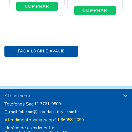
COMPRAR
COMPRAR
FAÇA LOGIN E AVALIE
Atendimento
Telefones Sac:
11 3761-9500
E-mail:
falecom@cirandacultural.com.br
Atendimento Whatsapp:
11 96058-2090
Horário de atendimento: