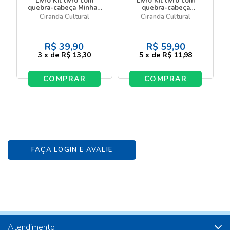
Livro Kit livro com
Livro Kit livro com
quebra-cabeça Minhas
quebra-cabeça
primeiras palavras - Kit
Dinossauros - Livro com
Ciranda Cultural
Ciranda Cultural
com livro e quebra-
quebra-cabeça
cabeça de 20 peças
R$
39,90
R$
59,90
3
x
de
R$ 13,30
5
x
de
R$ 11,98
COMPRAR
COMPRAR
FAÇA LOGIN E AVALIE
Atendimento