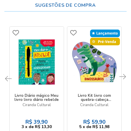
SUGESTÕES DE COMPRA
Livro Diário mágico Meu
Livro Kit livro com
livro livro diário rebelde
quebra-cabeça
Dinossauros - Livro com
Ciranda Cultural
Ciranda Cultural
quebra-cabeça
R$
39,90
R$
59,90
3
x
de
R$ 13,30
5
x
de
R$ 11,98