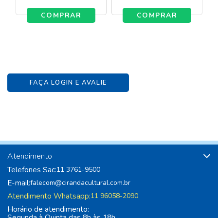
COMPRAR
COMPRAR
FAÇA LOGIN E AVALIE
Atendimento
Telefones Sac:
11 3761-9500
E-mail:
falecom@cirandacultural.com.br
Atendimento Whatsapp:
11 96058-2090
Horário de atendimento:
Segunda à Quinta das 8h às 18h