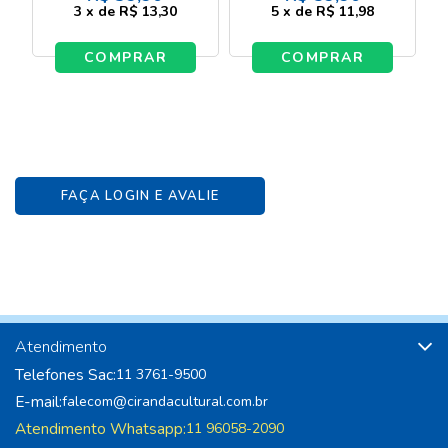
3
x
de
R$ 13,30
5
x
de
R$ 11,98
COMPRAR
COMPRAR
FAÇA LOGIN E AVALIE
Atendimento
Telefones Sac:
11 3761-9500
E-mail:
falecom@cirandacultural.com.br
Atendimento Whatsapp:
11 96058-2090