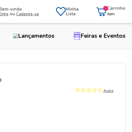
Carrinho
Bem-vindo
Minha
ou
Lista
Entre
Cadastre-se
item
Lançamentos
Feiras e Eventos
o
Avalie