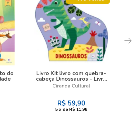
to do
Livro Kit livro com quebra-
Liv
dade
cabeça Dinossauros - Livro
com quebra-cabeça
al
Ciranda Cultural
que
R$
59,90
5
x
de
R$ 11,98