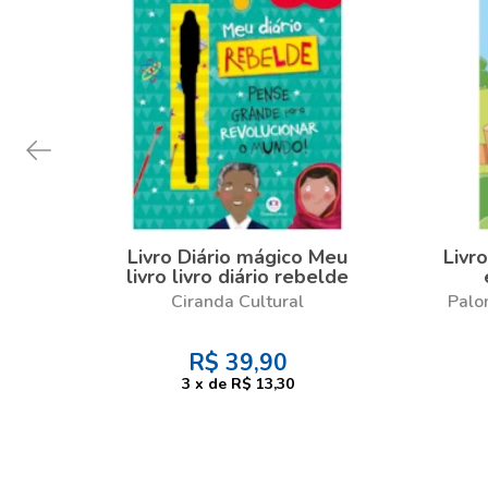
Livro Diário mágico Meu
Livr
livro livro diário rebelde
Ciranda Cultural
Palo
R$
39,90
3
x
de
R$ 13,30