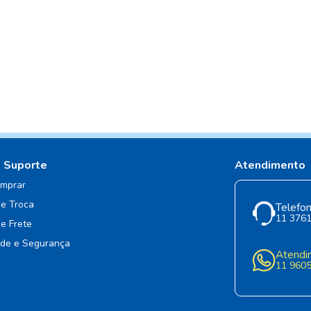
e Suporte
Atendimento
mprar
de Troca
Telefon
11 376
de Frete
ade e Segurança
Atendi
11 960