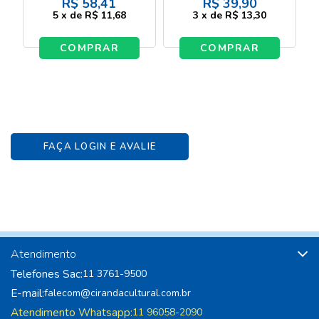
R$
58,41
R$
39,90
5
x
de
R$ 11,68
3
x
de
R$ 13,30
COMPRAR
COMPRAR
FAÇA LOGIN E AVALIE
Atendimento
Telefones Sac:
11 3761-9500
E-mail:
falecom@cirandacultural.com.br
Atendimento Whatsapp:
11 96058-2090