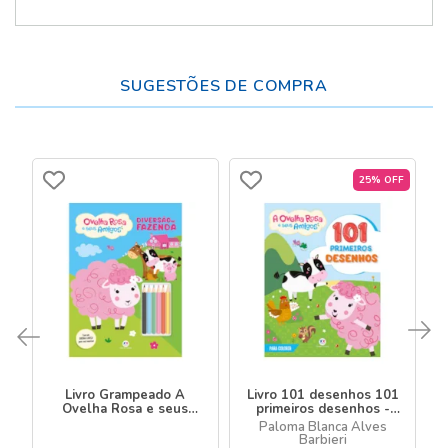
SUGESTÕES DE COMPRA
25% OFF
Livro Grampeado A
Livro 101 desenhos 101
Ovelha Rosa e seus
primeiros desenhos -
Amigos - Cores da
Ovelha Rosa e seus
Paloma Blanca Alves
Fazenda
amigos
Barbieri