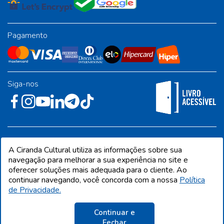
Pagamento
Siga-nos
Rua José Albino Pereira, 54, galpão 1 - Jardim Alvorada - Polo
A Ciranda Cultural utiliza as informações sobre sua
Industrial - Jandira/SP - CEP 06612-001
navegação para melhorar a sua experiência no site e
oferecer soluções mais adequada para o cliente. Ao
continuar navegando, você concorda com a nossa
Política
de Privacidade.
CIRANDA CULTURAL EDITORA E DISTRIBUIDORA LTDA. Todos os direitos
reservados. Proibida reprodução total ou parcial. Preços e estoque sujeito a
alterações sem aviso prévio.
Continuar e
CNPJ 68.216.860/0001-09 | IE 398.136.177.113
Fechar