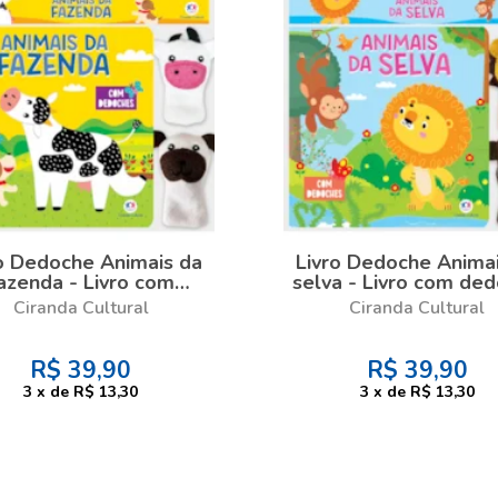
o Dedoche Animais da
Livro Dedoche Anima
azenda - Livro com
selva - Livro com de
dedoche
Ciranda Cultural
Ciranda Cultural
R$
39,90
R$
39,90
3
x
de
R$ 13,30
3
x
de
R$ 13,30