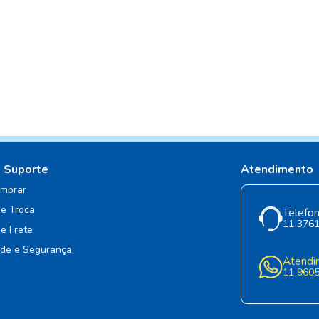
e Suporte
Atendimento
mprar
de Troca
Telefon
11 376
de Frete
ade e Segurança
Atendi
11 960