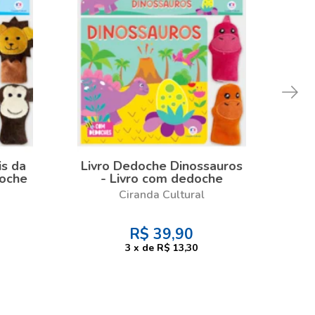
is da
Livro Dedoche Dinossauros
Liv
doche
- Livro com dedoche
Ciranda Cultural
R$
39,90
3
x
de
R$ 13,30