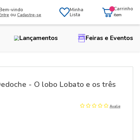
Carrinho
Bem-vindo
Minha
ou
Lista
Entre
Cadastre-se
item
Lançamentos
Feiras e Eventos
edoche - O lobo Lobato e os três
Avalie