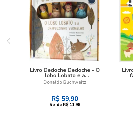
Livro Dedoche Dedoche - O
Livr
lobo Lobato e a
f
Chapeuzinho Vermelho
Donaldo Buchweitz
R$
59,90
5
x
de
R$ 11,98