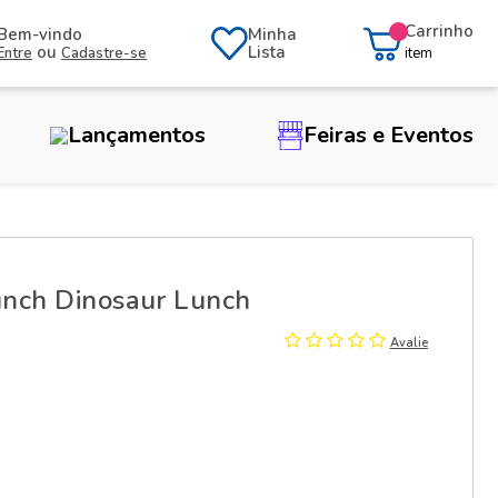
Carrinho
Bem-vindo
Minha
ou
Lista
Entre
Cadastre-se
item
Lançamentos
Feiras e Eventos
unch Dinosaur Lunch
Avalie