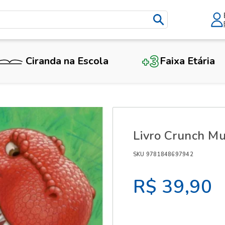
Ciranda na Escola
Faixa Etária
X
Livro Crunch M
SKU 9781848697942
R$ 39,90