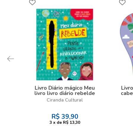
Livro Diário mágico Meu
Livr
livro livro diário rebelde
cabe
c
Ciranda Cultural
R$
39,90
3
x
de
R$ 13,30