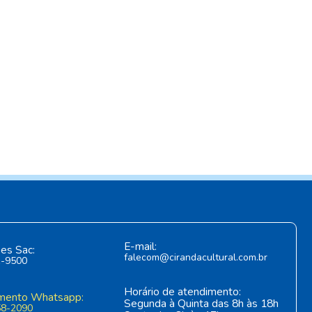
E-mail:
es Sac:
falecom@cirandacultural.com.br
1-9500
Horário de atendimento:
mento Whatsapp:
Segunda à Quinta das 8h às 18h
58-2090