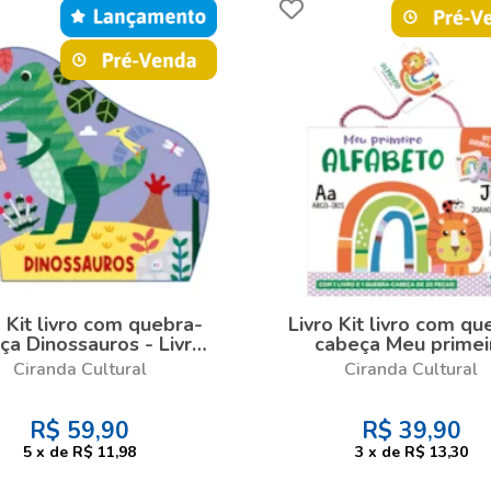
o Kit livro com quebra-
Livro Kit livro com qu
ça Dinossauros - Livro
cabeça Meu primei
om quebra-cabeça
alfabeto - Kit com li
Ciranda Cultural
Ciranda Cultural
quebra-cabeça de 20 
R$
59,90
R$
39,90
5
x
de
R$ 11,98
3
x
de
R$ 13,30