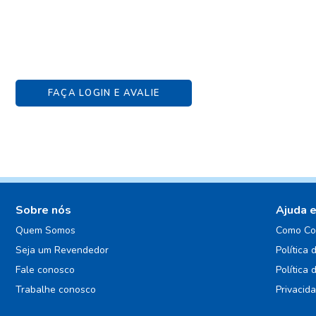
FAÇA LOGIN E AVALIE
Sobre nós
Ajuda 
Quem Somos
Como Co
Seja um Revendedor
Política 
Fale conosco
Política 
Trabalhe conosco
Privacid