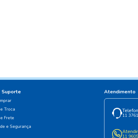
e Suporte
Atendimento
mprar
de Troca
Telefon
11 376
de Frete
ade e Segurança
Atendi
11 960