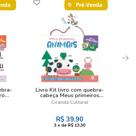
ebra-
Livro Kit livro com quebra-
Liv
ro
cabeça Meus primeiros
c
vro e
animais - Kit com livro e
nú
Ciranda Cultural
peças
quebra-cabeça de 20 peças
que
R$
39,90
3
x
de
R$ 13,30