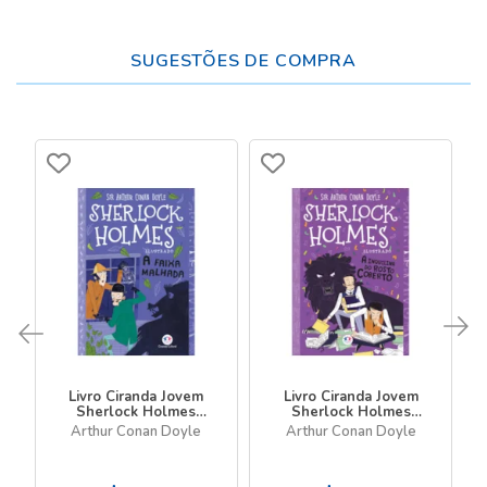
SUGESTÕES DE COMPRA
Livro Ciranda Jovem
Livro Ciranda Jovem
Sherlock Holmes
Sherlock Holmes
Ilustrado - A faixa
ilustrado - A inquilina
Arthur Conan Doyle
Arthur Conan Doyle
malhada
do rosto coberto