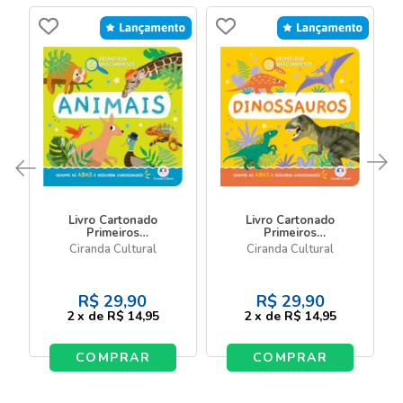
Livro Cartonado
Livro Cartonado
Primeiros
Primeiros
Conhecimentos -
Conhecimentos -
Ciranda Cultural
Ciranda Cultural
Animais
Dinossauros
R$
29,90
R$
29,90
2
x
de
R$ 14,95
2
x
de
R$ 14,95
COMPRAR
COMPRAR