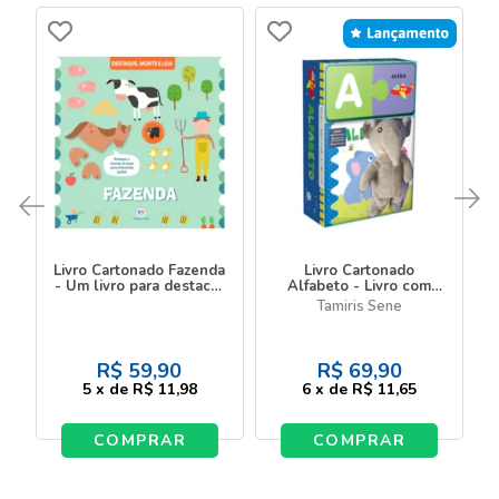
Livro Cartonado Fazenda
Livro Cartonado
- Um livro para destacar
Alfabeto - Livro com
e montar
pelúcia e quebra-
Tamiris Sene
cabeça
R$
59,90
R$
69,90
5
x
de
R$ 11,98
6
x
de
R$ 11,65
COMPRAR
COMPRAR