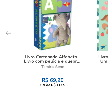
Livro Cartonado Alfabeto -
Livr
Livro com pelúcia e quebra-
Um 
cabeça
Tamiris Sene
R$
69,90
6
x
de
R$ 11,65