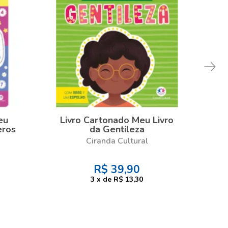
eu
Livro Cartonado Meu Livro
Liv
eros
da Gentileza
de
Ciranda Cultural
R$
39,90
3
x
de
R$ 13,30