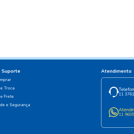
e Suporte
Atendimento
mprar
de Troca
Telefon
11 376
de Frete
ade e Segurança
Atendi
11 960