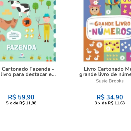
o Cartonado Fazenda -
Livro Cartonado M
livro para destacar e
grande livro de núm
montar
Susie Brooks
R$
59,90
R$
34,90
5
x
de
R$ 11,98
3
x
de
R$ 11,63