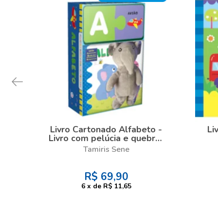
Livro Cartonado Alfabeto -
Li
Livro com pelúcia e quebra-
cabeça
Tamiris Sene
R$
69,90
6
x
de
R$ 11,65