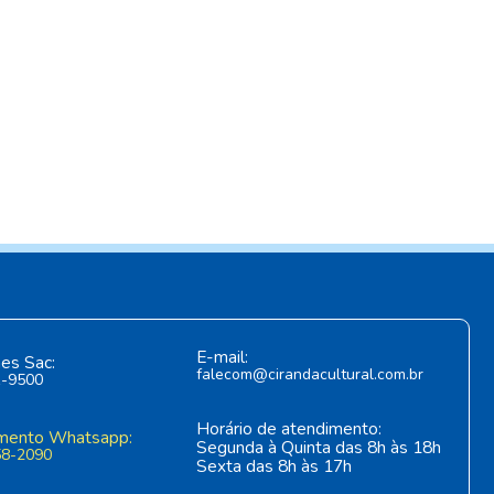
E-mail:
es Sac:
falecom@cirandacultural.com.br
1-9500
Horário de atendimento:
mento Whatsapp:
Segunda à Quinta das 8h às 18h
58-2090
Sexta das 8h às 17h