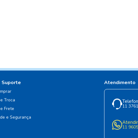
e Suporte
Atendimento
mprar
de Troca
Telefon
11 376
de Frete
ade e Segurança
Atendi
11 960