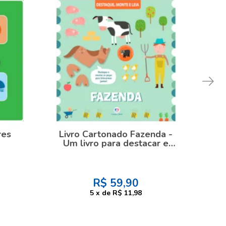
res
Livro Cartonado Fazenda -
Um livro para destacar e
gr
montar
R$
59,90
5
x
de
R$ 11,98