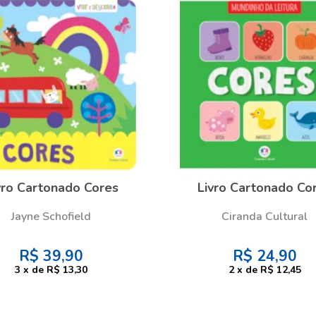
vro Cartonado Cores
Livro Cartonado Co
Jayne Schofield
Ciranda Cultural
R$
39,90
R$
24,90
3
x
de
R$ 13,30
2
x
de
R$ 12,45