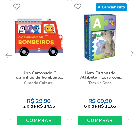
Livro Cartonado O
Livro Cartonado
caminhão de bombeiros
Alfabeto - Livro com
- Veículos Divertidos
pelúcia e quebra-
Ciranda Cultural
Tamiris Sene
cabeça
R$
29,90
R$
69,90
2
x
de
R$ 14,95
6
x
de
R$ 11,65
COMPRAR
COMPRAR