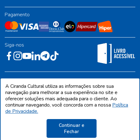
Pagamento
Siga-nos
Rua José Albino Pereira, 54, galpão 1 - Jardim Alvorada - Polo
A Ciranda Cultural utiliza as informações sobre sua
Industrial - Jandira/SP - CEP 06612-001
navegação para melhorar a sua experiência no site e
oferecer soluções mais adequada para o cliente. Ao
continuar navegando, você concorda com a nossa
Política
de Privacidade.
CIRANDA CULTURAL EDITORA E DISTRIBUIDORA LTDA. Todos os direitos
reservados. Proibida reprodução total ou parcial. Preços e estoque sujeito a
alterações sem aviso prévio.
Continuar e
CNPJ 68.216.860/0001-09 | IE 398.136.177.113
Fechar