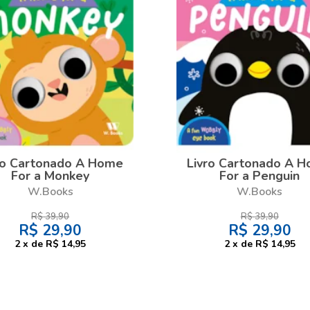
ro Cartonado A Home
Livro Cartonado A 
For a Monkey
For a Penguin
W.Books
W.Books
R$
39,90
R$
39,90
R$
29,90
R$
29,90
2
x
de
R$ 14,95
2
x
de
R$ 14,95