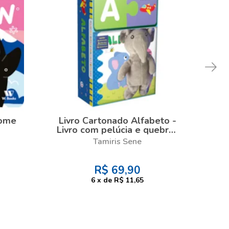
Home
Livro Cartonado Alfabeto -
Liv
Livro com pelúcia e quebra-
Um
cabeça
Tamiris Sene
R$
69,90
6
x
de
R$ 11,65