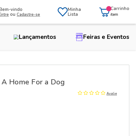
Carrinho
Bem-vindo
Minha
ou
Lista
Entre
Cadastre-se
item
Lançamentos
Feiras e Eventos
o A Home For a Dog
Avalie