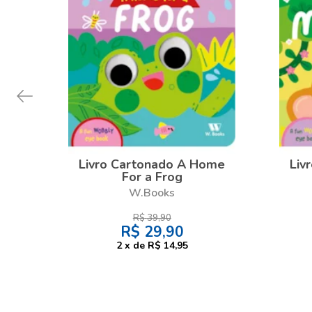
Livro Cartonado A Home
Liv
For a Frog
W.Books
R$
39,90
R$
29,90
2
x
de
R$ 14,95