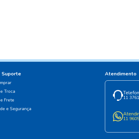
e Suporte
Atendimento
mprar
de Troca
Telefon
11 376
de Frete
ade e Segurança
Atendi
11 960