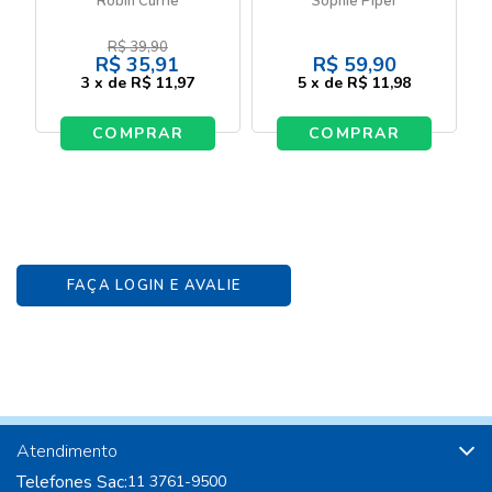
Robin Currie
Sophie Piper
para crianças
R$
39,90
R$
35,91
R$
59,90
3
x
de
R$ 11,97
5
x
de
R$ 11,98
COMPRAR
COMPRAR
FAÇA LOGIN E AVALIE
Atendimento
Telefones Sac:
11 3761-9500