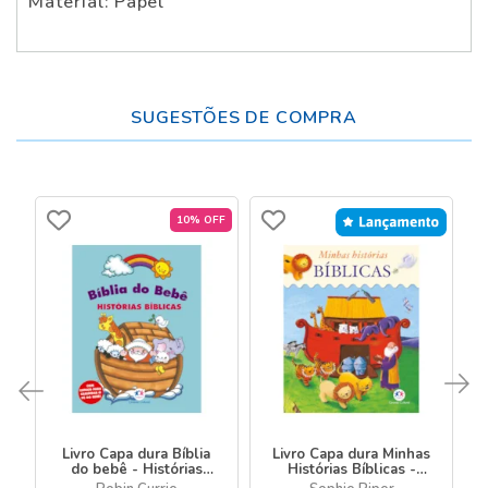
Material: Papel
SUGESTÕES DE COMPRA
10% OFF
Livro Capa dura Bíblia
Livro Capa dura Minhas
do bebê - Histórias
Histórias Bíblicas -
bíblicas
Bíblia Infantil Ilustrada