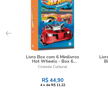
Livro Box com 6 Minilivros
Livr
Hot Wheels - Box 6
B
minilivros
Ciranda Cultural
R$
44,90
4
x
de
R$ 11,22