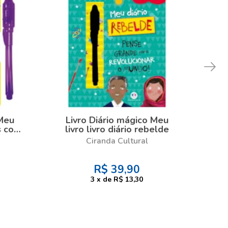
 Meu
Livro Diário mágico Meu
Liv
s com
livro livro diário rebelde
cab
Ciranda Cultural
R$
39,90
3
x
de
R$ 13,30