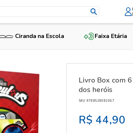
Ciranda na Escola
Faixa Etária
X
Livro Box com 6
dos heróis
SKU 9788538081067
R$ 44,90