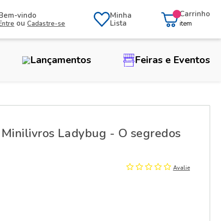
Carrinho
Bem-vindo
Minha
ou
Lista
Entre
Cadastre-se
item
Lançamentos
Feiras e Eventos
 Minilivros Ladybug - O segredos
Avalie