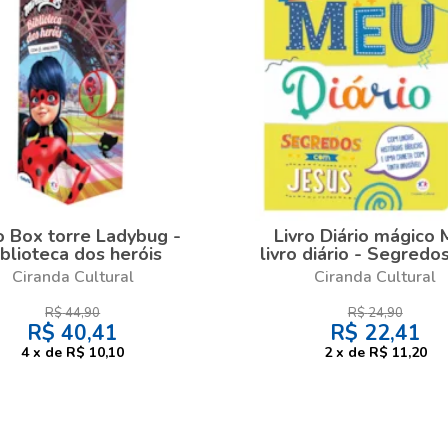
o Box torre Ladybug -
Livro Diário mágico
iblioteca dos heróis
livro diário - Segredo
Jesus
Ciranda Cultural
Ciranda Cultural
R$
44,90
R$
24,90
R$
40,41
R$
22,41
4
x
de
R$ 10,10
2
x
de
R$ 11,20