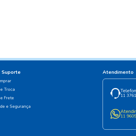
e Suporte
Atendimento
mprar
de Troca
Telefon
11 376
de Frete
ade e Segurança
Atendi
11 960