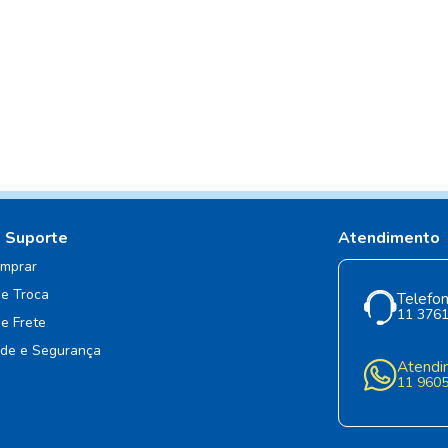
e Suporte
Atendimento
mprar
de Troca
Telefon
11 376
de Frete
ade e Segurança
Atendi
11 960