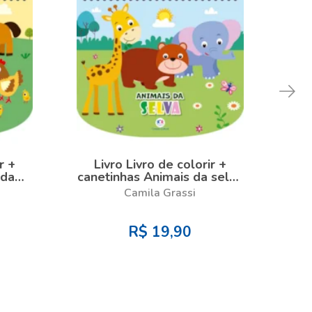
r +
Livro Livro de colorir +
L
 da
canetinhas Animais da selva
can
om
- Livro com canetinha
Camila Grassi
R$
19,90