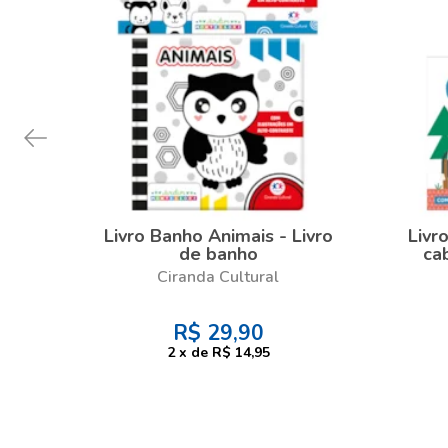
Livro Banho Animais - Livro
Livr
de banho
ca
ani
Ciranda Cultural
queb
R$
29,90
2
x
de
R$ 14,95