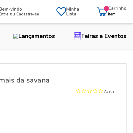
Carrinho
Bem-vindo
Minha
ou
Lista
Entre
Cadastre-se
item
Lançamentos
Feiras e Eventos
mais da savana
Avalie