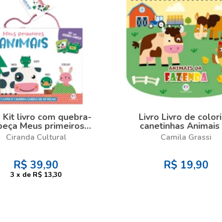
o Kit livro com quebra-
Livro Livro de colori
beça Meus primeiros
canetinhas Animais
mais - Kit com livro e
fazenda - Livro c
Ciranda Cultural
Camila Grassi
ra-cabeça de 20 peças
canetinha
R$
39,90
R$
19,90
3
x
de
R$ 13,30