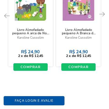
Livro Almofadado
Livro Almofadado
pequeno A arca de Noé
pequeno A Branca de
- Livro almofadado
Neve - Livro almofadado
Karoline Cussolim
Karoline Cussolim
pequeno
pequeno
R$
24,90
R$
24,90
2
x
de
R$ 12,45
2
x
de
R$ 12,45
COMPRAR
COMPRAR
FAÇA LOGIN E AVALIE