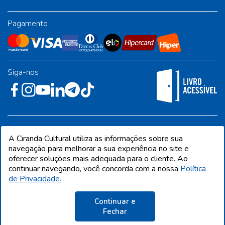
Pagamento
Siga-nos
Rua José Albino Pereira, 54, galpão 1 - Jardim Alvorada - Polo
A Ciranda Cultural utiliza as informações sobre sua
Industrial - Jandira/SP - CEP 06612-001
navegação para melhorar a sua experiência no site e
oferecer soluções mais adequada para o cliente. Ao
continuar navegando, você concorda com a nossa
Política
de Privacidade.
CIRANDA CULTURAL EDITORA E DISTRIBUIDORA LTDA. Todos os direitos
reservados. Proibida reprodução total ou parcial. Preços e estoque sujeito a
alterações sem aviso prévio.
Continuar e
CNPJ 68.216.860/0001-09 | IE 398.136.177.113
Fechar