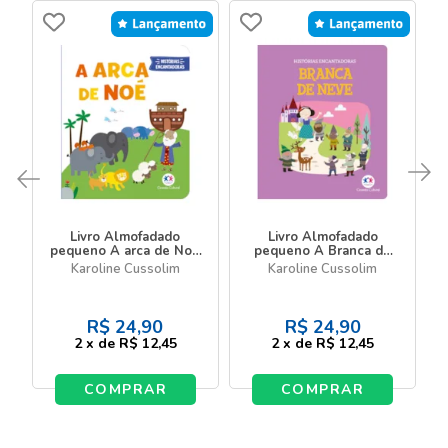
Livro Almofadado
Livro Almofadado
pequeno A arca de Noé
pequeno A Branca de
- Livro almofadado
Neve - Livro almofadado
Karoline Cussolim
Karoline Cussolim
pequeno
pequeno
R$
24,90
R$
24,90
2
x
de
R$ 12,45
2
x
de
R$ 12,45
COMPRAR
COMPRAR