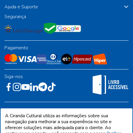
Ajuda e Suporte
Segurança
Pagamento
Siga-nos
Rua José Albino Pereira, 54, galpão 1 - Jardim Alvorada - Polo
A Ciranda Cultural utiliza as informações sobre sua
Industrial - Jandira/SP - CEP 06612-001
navegação para melhorar a sua experiência no site e
oferecer soluções mais adequada para o cliente. Ao