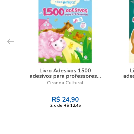
Livro Adesivos 1500
L
adesivos para professores -
ade
A ovelha rosa e seus
Ciranda Cultural
amigos
R$
24,90
2
x
de
R$ 12,45