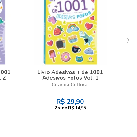
1001
Livro Adesivos + de 1001
Li
. 2
Adesivos Fofos Vol. 1
M
Ciranda Cultural
C
R$
29,90
2
x
de
R$ 14,95