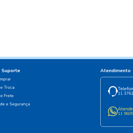
e Suporte
Atendimento
mprar
de Troca
Telefon
11 376
de Frete
ade e Segurança
Atendi
11 960