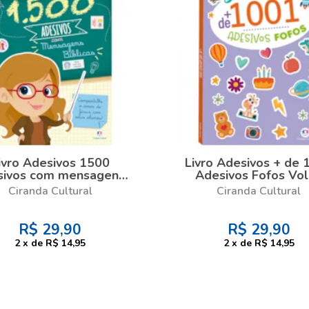
ivro Adesivos 1500
Livro Adesivos + de 
sivos com mensagens
Adesivos Fofos Vol
bíblicas
Ciranda Cultural
Ciranda Cultural
R$
29,90
R$
29,90
2
x
de
R$ 14,95
2
x
de
R$ 14,95