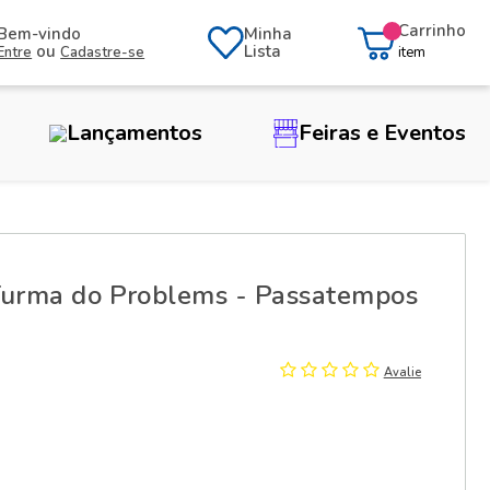
Carrinho
Bem-vindo
Minha
ou
Lista
Entre
Cadastre-se
item
Lançamentos
Feiras e Eventos
 Turma do Problems - Passatempos
Avalie