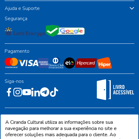
Ajuda e Suporte
Segurança
Pagamento
Siga-nos
Rua José Albino Pereira, 54, galpão 1 - Jardim Alvorada - Polo
A Ciranda Cultural utiliza as informações sobre sua
Industrial - Jandira/SP - CEP 06612-001
navegação para melhorar a sua experiência no site e
oferecer soluções mais adequada para o cliente. Ao