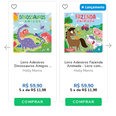
Livro Adesivos
Livro Adesivos Fazenda
Dinossauros Amigos -
Animada - Livro com
Livro com adesivos
adesivos reutilizáveis
Holly Morris
Holly Morris
reutilizáveis
R$
59,90
R$
59,90
5
x
de
R$ 11,98
5
x
de
R$ 11,98
COMPRAR
COMPRAR