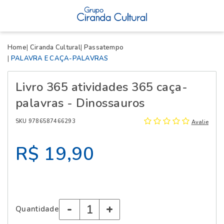
X
Home
Ciranda Cultural
Passatempo
PALAVRA E CAÇA-PALAVRAS
Livro 365 atividades 365 caça-
palavras - Dinossauros
SKU 9786587466293
Avalie
R$ 19,90
-
+
Quantidade