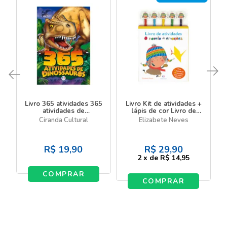
Livro 365 atividades 365
Livro Kit de atividades +
atividades de
lápis de cor Livro de
dinossauros
atividades o novelo de
Ciranda Cultural
Elizabete Neves
emoções
R$
19,90
R$
29,90
2
x
de
R$ 14,95
COMPRAR
COMPRAR