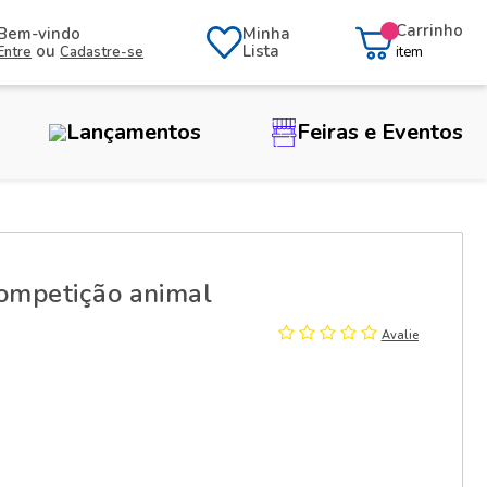
Carrinho
Bem-vindo
Minha
ou
Lista
Entre
Cadastre-se
item
Lançamentos
Feiras e Eventos
ompetição animal
Avalie