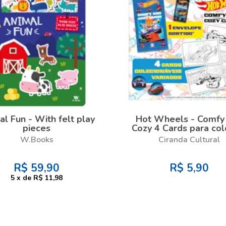
al Fun - With felt play
Hot Wheels - Comfy
pieces
Cozy 4 Cards para colo
colecionar
W.Books
Ciranda Cultural
R$
59,90
R$
5,90
5
x
de
R$ 11,98