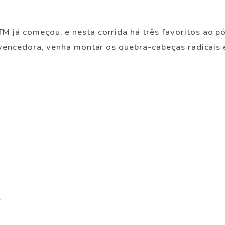
já começou, e nesta corrida há três favoritos ao pód
vencedora, venha montar os quebra-cabeças radicais e 
s