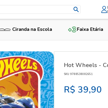
Ciranda na Escola
Faixa Etária
X
Hot Wheels - C
SKU 9788538082651
R$ 39,90