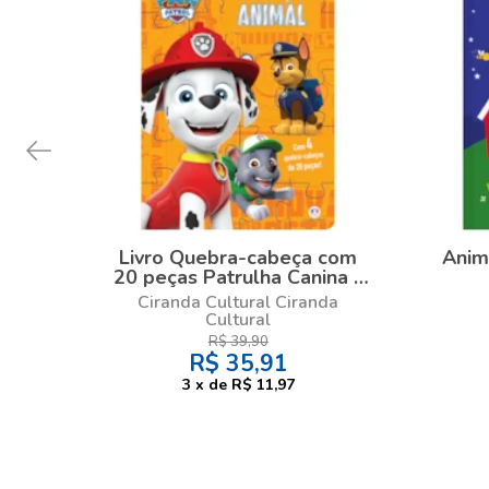
Livro Quebra-cabeça com
Anim
20 peças Patrulha Canina -
Competição animal
Ciranda Cultural Ciranda
Cultural
R$
39,90
R$
35,91
3
x
de
R$ 11,97