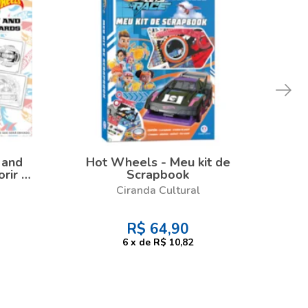
 and
Hot Wheels - Meu kit de
Li
rir e
Scrapbook
Whe
Ciranda Cultural
R$
64,90
6
x
de
R$ 10,82