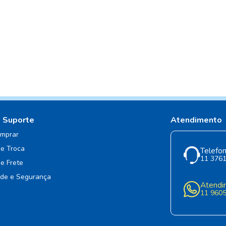
e Suporte
Atendimento
mprar
de Troca
Telefon
11 376
de Frete
ade e Segurança
Atendi
11 960