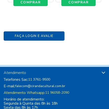
COMPRAR
COMPRAR
FAÇA LOGIN E AVALIE
Atendimento
Telefones Sac:
11 3761-9500
E-mail:
falecom@cirandacultural.com.br
Atendimento Whatsapp:
11 96058-2090
Horário de atendimento:
Segunda à Quinta das 8h às 18h
Sexta das 8h às 17h