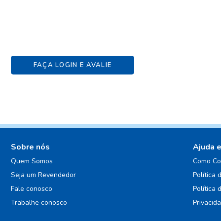
FAÇA LOGIN E AVALIE
Sobre nós
Ajuda 
Quem Somos
Como Co
Seja um Revendedor
Política 
Fale conosco
Política 
Trabalhe conosco
Privacid