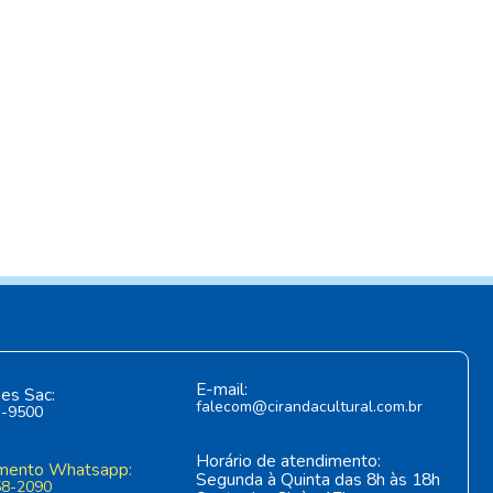
E-mail:
es Sac:
falecom@cirandacultural.com.br
1-9500
Horário de atendimento:
mento Whatsapp:
Segunda à Quinta das 8h às 18h
58-2090