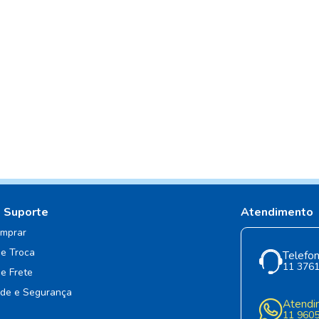
e Suporte
Atendimento
mprar
de Troca
Telefon
11 376
de Frete
ade e Segurança
Atendi
11 960