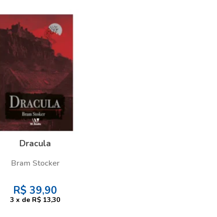
Dracula
Bram Stocker
R$
39,90
3
x
de
R$ 13,30