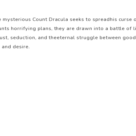
e mysterious Count Dracula seeks to spreadhis curse 
s horrifying plans, they are drawn into a battle of l
lust, seduction, and theeternal struggle between good 
 and desire.