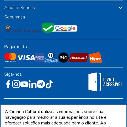
Ajuda e Suporte
Segurança
Pagamento
Siga-nos
Rua José Albino Pereira, 54, galpão 1 - Jardim Alvorada - Polo
A Ciranda Cultural utiliza as informações sobre sua
Industrial - Jandira/SP - CEP 06612-001
navegação para melhorar a sua experiência no site e
oferecer soluções mais adequada para o cliente. Ao