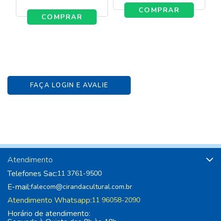
COMPRAR
COMPRAR
FAÇA LOGIN E AVALIE
Atendimento
Telefones Sac:
11 3761-9500
E-mail:
falecom@cirandacultural.com.br
Atendimento Whatsapp:
11 96058-2090
Horário de atendimento: