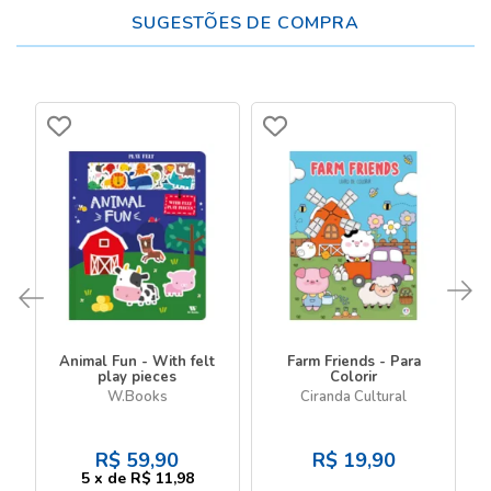
SUGESTÕES DE COMPRA
Animal Fun - With felt
Farm Friends - Para
play pieces
Colorir
W.Books
Ciranda Cultural
R$
59,90
R$
19,90
5
x
de
R$ 11,98