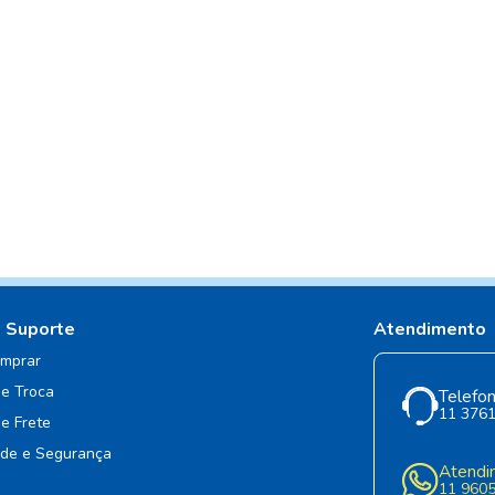
e Suporte
Atendimento
mprar
de Troca
Telefon
11 376
de Frete
ade e Segurança
Atendi
11 960