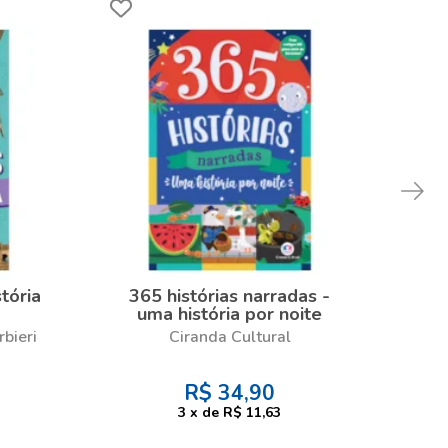
tória
365 histórias narradas -
Li
uma história por noite
Ca
bieri
Ciranda Cultural
R$
34,90
3
x
de
R$ 11,63