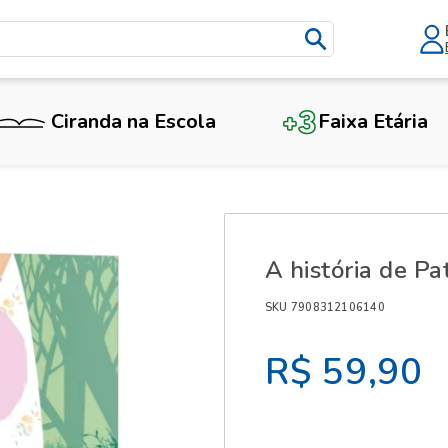
Ciranda na Escola
Faixa Etária
X
A história de Pa
SKU 7908312106140
R$ 59,90