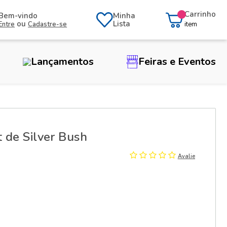
Carrinho
Bem-vindo
Minha
ou
Lista
Entre
Cadastre-se
item
Lançamentos
Feiras e Eventos
t de Silver Bush
Avalie