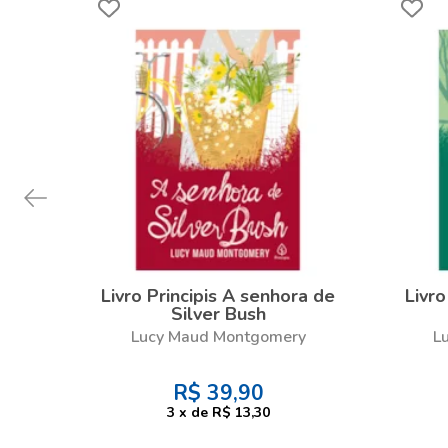
Livro Principis A senhora de
Livro
Silver Bush
Lucy Maud Montgomery
L
R$
39,90
3
x
de
R$ 13,30