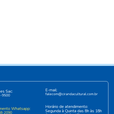
E-mail:
es Sac:
falecom@cirandacultural.com.br
1-9500
Horário de atendimento:
mento Whatsapp:
Segunda à Quinta das 8h às 18h
58-2090