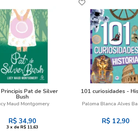
 Principis Pat de Silver
101 curiosidades - His
Bush
ucy Maud Montgomery
Paloma Blanca Alves Bar
R$
34,90
R$
12,90
3
x
de
R$ 11,63