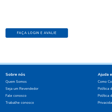
FAÇA LOGIN E AVALIE
Sobre nós
Ajuda 
Quem Somos
Como Co
Seja um Revendedor
Política 
Fale conosco
Política 
Trabalhe conosco
Privacid