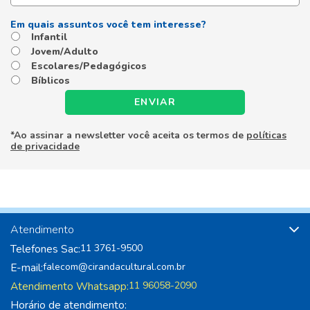
Infantil
Jovem/Adulto
Escolares/Pedagógicos
Bíblicos
ENVIAR
*Ao assinar a newsletter você aceita os termos de
políticas
de privacidade
Atendimento
Telefones Sac:
11 3761-9500
E-mail:
falecom@cirandacultural.com.br
Atendimento Whatsapp:
11 96058-2090
Horário de atendimento: