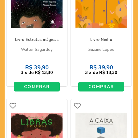
Livro Estrelas mágicas
Livro Ninho
Walter Sagardoy
Suzane Lopes
R$
39,90
R$
39,90
3
x
de
R$ 13,30
3
x
de
R$ 13,30
COMPRAR
COMPRAR