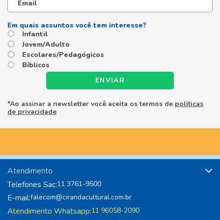
Infantil
Jovem/Adulto
Escolares/Pedagógicos
Bíblicos
ENVIAR
*Ao assinar a newsletter você aceita os termos de
políticas
de privacidade
Atendimento
Telefones Sac:
11 3761-9500
E-mail:
falecom@cirandacultural.com.br
Atendimento Whatsapp:
11 96058-2090