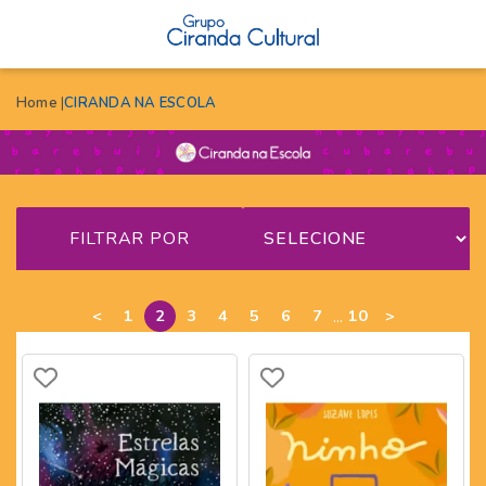
Home
CIRANDA NA ESCOLA
FILTRAR POR
...
<
1
2
3
4
5
6
7
10
>