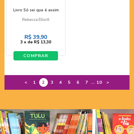
Livro Só sei que é assim
Rebecca Elliott
R$
39,90
3
x
de
R$ 13,30
COMPRAR
...
<
1
2
3
4
5
6
7
10
>