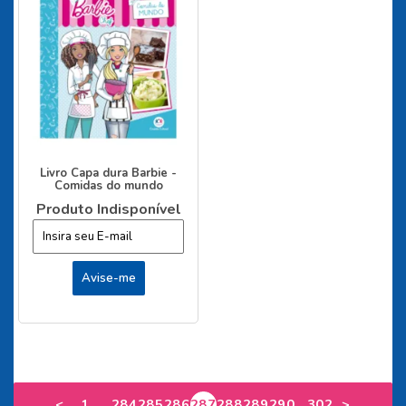
Livro Capa dura Barbie -
Comidas do mundo
Produto Indisponível
...
...
<
1
284
285
286
287
288
289
290
302
>