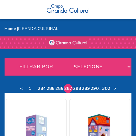
Home
CIRANDA CULTURAL
FILTRAR POR
...
...
<
1
284
285
286
287
288
289
290
302
>