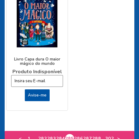
Livro Capa dura O maior
mágico do mundo
Produto Indisponível
...
...
<
1
282
283
284
285
286
287
288
302
>