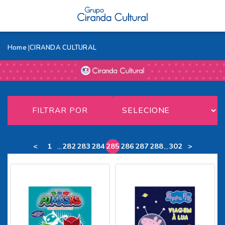
Home
CIRANDA CULTURAL
FILTRAR POR
...
...
<
1
282
283
284
285
286
287
288
302
>