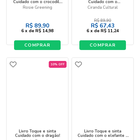
Cuidado com o crocodilo
Cuidado com o
e seus amigos!
dinossauro!
Rosie Greening
Ciranda Cultural
R$
89,90
R$
89,90
R$
67,43
6
x
de
R$ 14,98
6
x
de
R$ 11,24
COMPRAR
COMPRAR
10% OFF
Livro Toque e sinta
Livro Toque e sinta
Cuidado com o dragão!
Cuidado com o elefante e