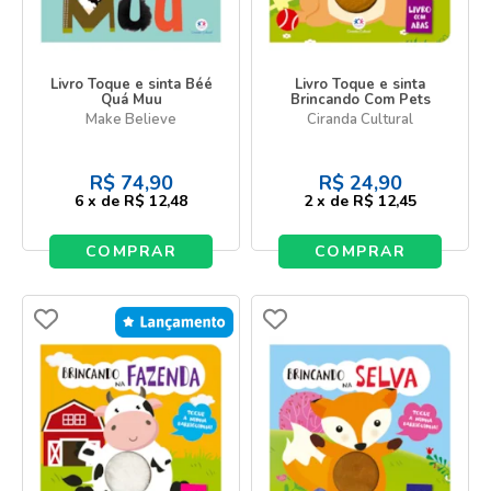
Livro Toque e sinta Béé
Livro Toque e sinta
Quá Muu
Brincando Com Pets
Make Believe
Ciranda Cultural
R$
74,90
R$
24,90
6
x
de
R$ 12,48
2
x
de
R$ 12,45
COMPRAR
COMPRAR