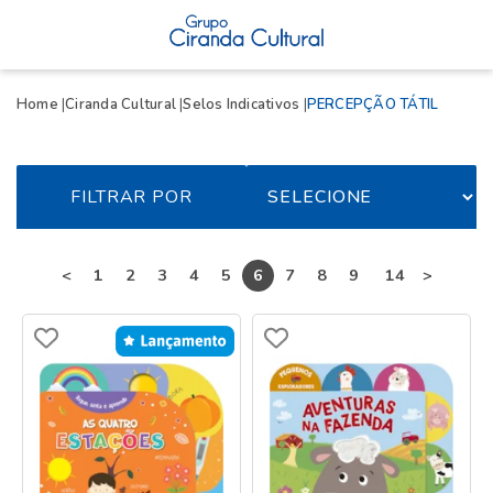
Home
Ciranda Cultural
Selos Indicativos
PERCEPÇÃO TÁTIL
FILTRAR POR
...
<
1
2
3
4
5
6
7
8
9
14
>