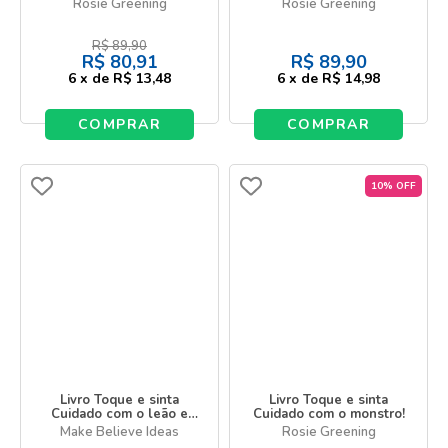
seus amigos!
Rosie Greening
Rosie Greening
R$
89,90
R$
80,91
R$
89,90
6
x
de
R$ 13,48
6
x
de
R$ 14,98
COMPRAR
COMPRAR
10% OFF
Livro Toque e sinta
Livro Toque e sinta
Cuidado com o leão e
Cuidado com o monstro!
seus amigos!
Make Believe Ideas
Rosie Greening