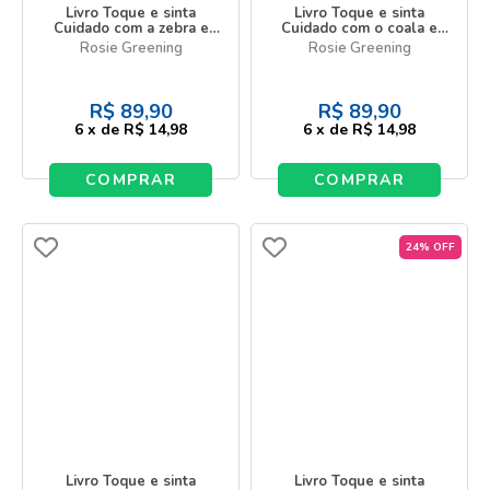
Livro Toque e sinta
Livro Toque e sinta
Cuidado com a zebra e
Cuidado com o coala e
seus amigos!
seus amigos!
Rosie Greening
Rosie Greening
R$
89,90
R$
89,90
6
x
de
R$ 14,98
6
x
de
R$ 14,98
COMPRAR
COMPRAR
24% OFF
Livro Toque e sinta
Livro Toque e sinta