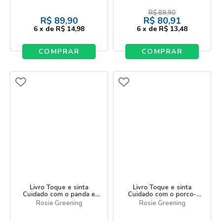
R$
89,90
R$
89,90
R$
80,91
6
x
de
R$ 14,98
6
x
de
R$ 13,48
COMPRAR
COMPRAR
Livro Toque e sinta
Livro Toque e sinta
Cuidado com o panda e
Cuidado com o porco-
seus amigos!
espinho e seus amigos!
Rosie Greening
Rosie Greening