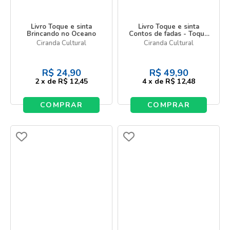
Livro Toque e sinta
Livro Toque e sinta
Brincando no Oceano
Contos de fadas - Toque
sinta e aprenda
Ciranda Cultural
Ciranda Cultural
R$
24,90
R$
49,90
2
x
de
R$ 12,45
4
x
de
R$ 12,48
COMPRAR
COMPRAR