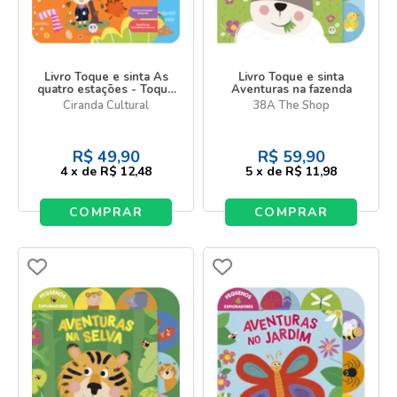
Livro Toque e sinta As
Livro Toque e sinta
quatro estações - Toque
Aventuras na fazenda
sinta e aprenda
Ciranda Cultural
38A The Shop
R$
49,90
R$
59,90
4
x
de
R$ 12,48
5
x
de
R$ 11,98
COMPRAR
COMPRAR